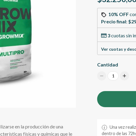
10% OFF
co
Precio final:
$29
3
cuotas sin i
Ver cuotas y des
Cantidad
1
izarse en la producción de una
Una vez reali
terísticas físicas y químicas que le
dentro de las 72hs