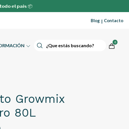
 𝘁𝗼𝗱𝗼 𝗲𝗹 𝗽𝗮𝗶𝘀 📦
Blog
Contacto
|
0
FORMACIÓN
ato Growmix
ro 80L
0