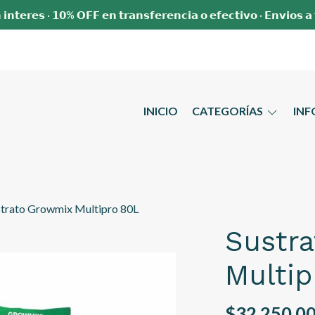
 𝗶𝗻𝘁𝗲𝗿𝗲𝘀 · 𝟭𝟬% 𝗢𝗙𝗙 𝗲𝗻 𝘁𝗿𝗮𝗻𝘀𝗳𝗲𝗿𝗲𝗻𝗰𝗶𝗮 𝗼 𝗲𝗳𝗲𝗰𝘁𝗶𝘃𝗼 · 𝗘𝗻𝘃𝗶𝗼𝘀 𝗮
INICIO
CATEGORÍAS
IN
strato Growmix Multipro 80L
Sustr
Multip
$32.250,0