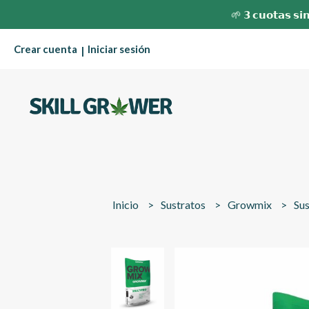
🌱 𝟯 𝗰𝘂𝗼𝘁𝗮𝘀 𝘀𝗶𝗻
Crear cuenta
Iniciar sesión
|
Inicio
Sustratos
Growmix
Su