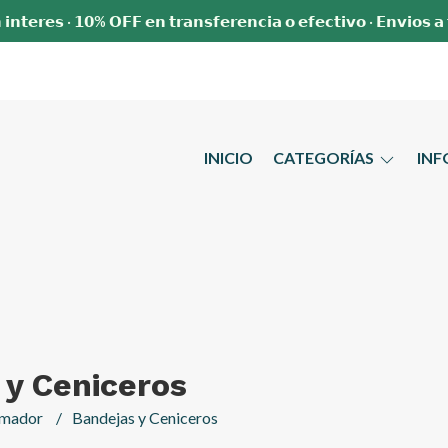
 𝗶𝗻𝘁𝗲𝗿𝗲𝘀 · 𝟭𝟬% 𝗢𝗙𝗙 𝗲𝗻 𝘁𝗿𝗮𝗻𝘀𝗳𝗲𝗿𝗲𝗻𝗰𝗶𝗮 𝗼 𝗲𝗳𝗲𝗰𝘁𝗶𝘃𝗼 · 𝗘𝗻𝘃𝗶𝗼𝘀 𝗮
INICIO
CATEGORÍAS
IN
 y Ceniceros
umador
Bandejas y Ceniceros