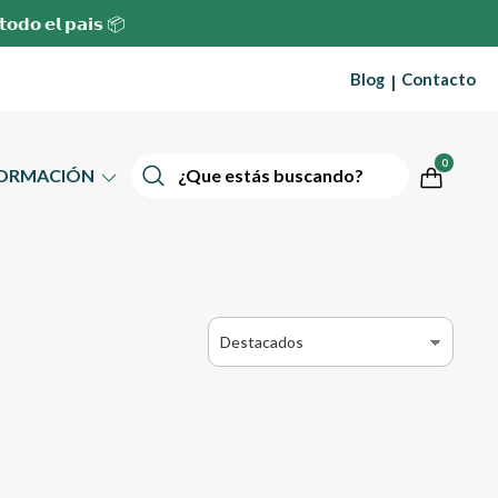
 𝘁𝗼𝗱𝗼 𝗲𝗹 𝗽𝗮𝗶𝘀 📦
Blog
Contacto
|
0
FORMACIÓN