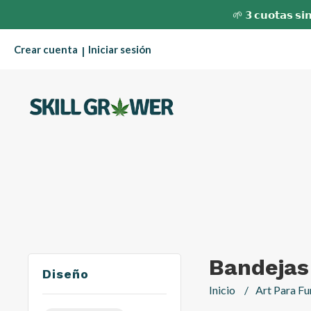
🌱 𝟯 𝗰𝘂𝗼𝘁𝗮𝘀 𝘀𝗶𝗻
Crear cuenta
Iniciar sesión
|
Bandejas
Diseño
Inicio
Art Para F