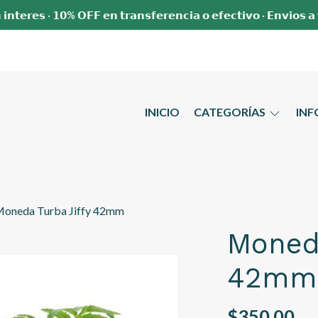
 𝗶𝗻𝘁𝗲𝗿𝗲𝘀 · 𝟭𝟬% 𝗢𝗙𝗙 𝗲𝗻 𝘁𝗿𝗮𝗻𝘀𝗳𝗲𝗿𝗲𝗻𝗰𝗶𝗮 𝗼 𝗲𝗳𝗲𝗰𝘁𝗶𝘃𝗼 · 𝗘𝗻𝘃𝗶𝗼𝘀 𝗮
INICIO
CATEGORÍAS
IN
oneda Turba Jiffy 42mm
Moneda
42mm
$350,00