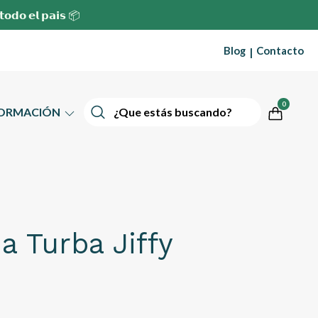
 𝘁𝗼𝗱𝗼 𝗲𝗹 𝗽𝗮𝗶𝘀 📦
Blog
Contacto
|
0
FORMACIÓN
 Turba Jiffy