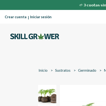
🌱 𝟯 𝗰𝘂𝗼𝘁𝗮𝘀 𝘀𝗶𝗻
Crear cuenta
Iniciar sesión
|
Inicio
Sustratos
Germinado
M