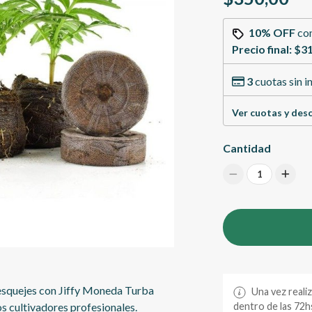
10% OFF
co
Precio final:
$31
3
cuotas sin i
Ver cuotas y des
Cantidad
1
e esquejes con Jiffy Moneda Turba
Una vez reali
s cultivadores profesionales.
dentro de las 72hs