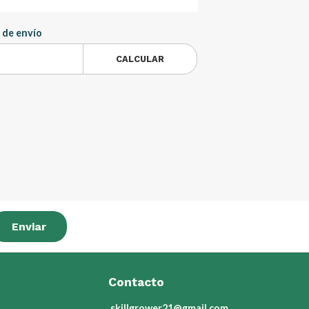
 de envío
CALCULAR
Enviar
Contacto
skillgrower21@gmail.com