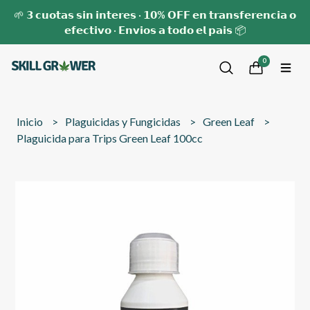
🌱 𝟯 𝗰𝘂𝗼𝘁𝗮𝘀 𝘀𝗶𝗻 𝗶𝗻𝘁𝗲𝗿𝗲𝘀 · 𝟭𝟬% 𝗢𝗙𝗙 𝗲𝗻 𝘁𝗿𝗮𝗻𝘀𝗳𝗲𝗿𝗲𝗻𝗰𝗶𝗮 𝗼
𝗲𝗳𝗲𝗰𝘁𝗶𝘃𝗼 · 𝗘𝗻𝘃𝗶𝗼𝘀 𝗮 𝘁𝗼𝗱𝗼 𝗲𝗹 𝗽𝗮𝗶𝘀 📦
0
Inicio
Plaguicidas y Fungicidas
Green Leaf
Plaguicida para Trips Green Leaf 100cc