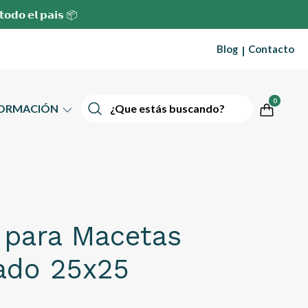
 𝘁𝗼𝗱𝗼 𝗲𝗹 𝗽𝗮𝗶𝘀 📦
Blog
Contacto
|
0
FORMACIÓN
 para Macetas
ado 25x25