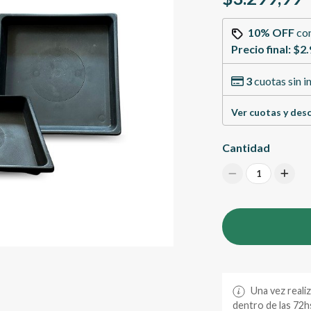
10% OFF
co
Precio final:
$2.
3
cuotas sin i
Ver cuotas y des
Cantidad
1
Una vez reali
dentro de las 72hs