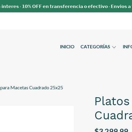
 𝗶𝗻𝘁𝗲𝗿𝗲𝘀 · 𝟭𝟬% 𝗢𝗙𝗙 𝗲𝗻 𝘁𝗿𝗮𝗻𝘀𝗳𝗲𝗿𝗲𝗻𝗰𝗶𝗮 𝗼 𝗲𝗳𝗲𝗰𝘁𝗶𝘃𝗼 · 𝗘𝗻𝘃𝗶𝗼𝘀 𝗮
INICIO
CATEGORÍAS
IN
s para Macetas Cuadrado 25x25
Platos
Cuadr
$3.299,99