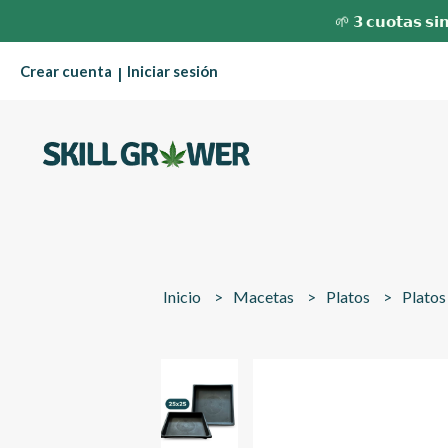
🌱 𝟯 𝗰𝘂𝗼𝘁𝗮𝘀 𝘀𝗶𝗻
Crear cuenta
Iniciar sesión
|
Inicio
Macetas
Platos
Plato