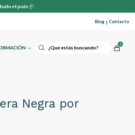
 𝘁𝗼𝗱𝗼 𝗲𝗹 𝗽𝗮𝗶𝘀 📦
Blog
Contacto
|
0
FORMACIÓN
era Negra por