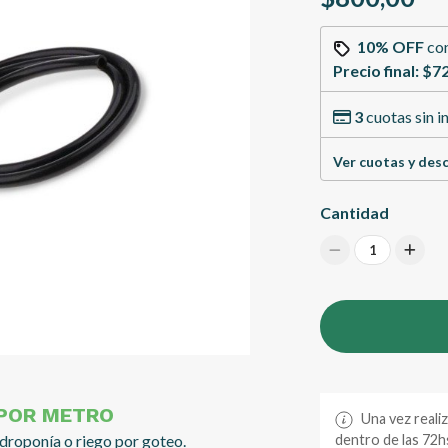
10% OFF
co
Precio final:
$72
3
cuotas sin i
Ver cuotas y des
Cantidad
1
 POR METRO
Una vez reali
droponía o riego por goteo.
dentro de las 72hs