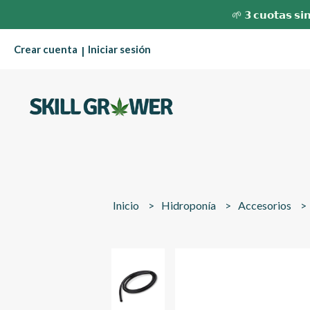
🌱 𝟯 𝗰𝘂𝗼𝘁𝗮𝘀 𝘀𝗶𝗻
Crear cuenta
Iniciar sesión
|
Inicio
Hidroponía
Accesorios