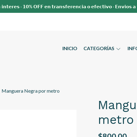
 𝗶𝗻𝘁𝗲𝗿𝗲𝘀 · 𝟭𝟬% 𝗢𝗙𝗙 𝗲𝗻 𝘁𝗿𝗮𝗻𝘀𝗳𝗲𝗿𝗲𝗻𝗰𝗶𝗮 𝗼 𝗲𝗳𝗲𝗰𝘁𝗶𝘃𝗼 · 𝗘𝗻𝘃𝗶𝗼𝘀 𝗮
INICIO
CATEGORÍAS
IN
Manguera Negra por metro
Mangu
metro
$800,00