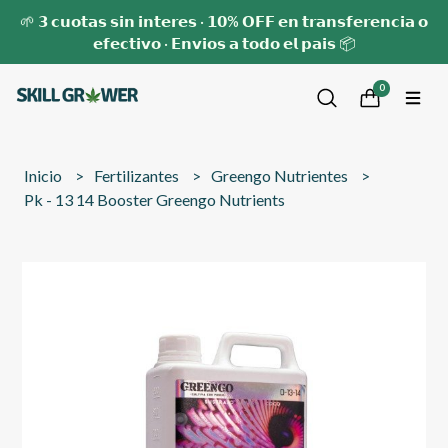
🌱 𝟯 𝗰𝘂𝗼𝘁𝗮𝘀 𝘀𝗶𝗻 𝗶𝗻𝘁𝗲𝗿𝗲𝘀 · 𝟭𝟬% 𝗢𝗙𝗙 𝗲𝗻 𝘁𝗿𝗮𝗻𝘀𝗳𝗲𝗿𝗲𝗻𝗰𝗶𝗮 𝗼
𝗲𝗳𝗲𝗰𝘁𝗶𝘃𝗼 · 𝗘𝗻𝘃𝗶𝗼𝘀 𝗮 𝘁𝗼𝗱𝗼 𝗲𝗹 𝗽𝗮𝗶𝘀 📦
0
Inicio
Fertilizantes
Greengo Nutrientes
Pk - 13 14 Booster Greengo Nutrients