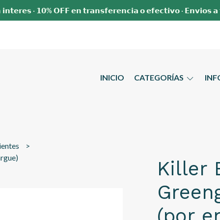
 𝗶𝗻𝘁𝗲𝗿𝗲𝘀 · 𝟭𝟬% 𝗢𝗙𝗙 𝗲𝗻 𝘁𝗿𝗮𝗻𝘀𝗳𝗲𝗿𝗲𝗻𝗰𝗶𝗮 𝗼 𝗲𝗳𝗲𝗰𝘁𝗶𝘃𝗼 · 𝗘𝗻𝘃𝗶𝗼𝘀 𝗮
INICIO
CATEGORÍAS
IN
ientes
argue)
Killer
Greeng
(por e