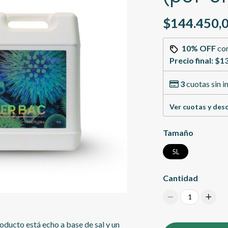
$144.450,
10% OFF
co
Precio final:
$13
3
cuotas sin i
Ver cuotas y des
Tamaño
5L
Cantidad
1
roducto está echo a base de sal y un