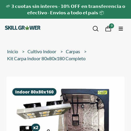
🌱 𝟯 𝗰𝘂𝗼𝘁𝗮𝘀 𝘀𝗶𝗻 𝗶𝗻𝘁𝗲𝗿𝗲𝘀 · 𝟭𝟬% 𝗢𝗙𝗙 𝗲𝗻 𝘁𝗿𝗮𝗻𝘀𝗳𝗲𝗿𝗲𝗻𝗰𝗶𝗮 𝗼
𝗲𝗳𝗲𝗰𝘁𝗶𝘃𝗼 · 𝗘𝗻𝘃𝗶𝗼𝘀 𝗮 𝘁𝗼𝗱𝗼 𝗲𝗹 𝗽𝗮𝗶𝘀 📦
0
Inicio
Cultivo Indoor
Carpas
Kit Carpa Indoor 80x80x180 Completo