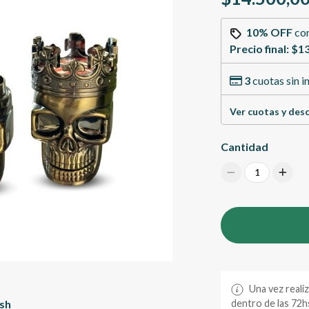
10% OFF
co
Precio final:
$13
3
cuotas sin i
Ver cuotas y des
Cantidad
1
Una vez reali
ash
dentro de las 72hs