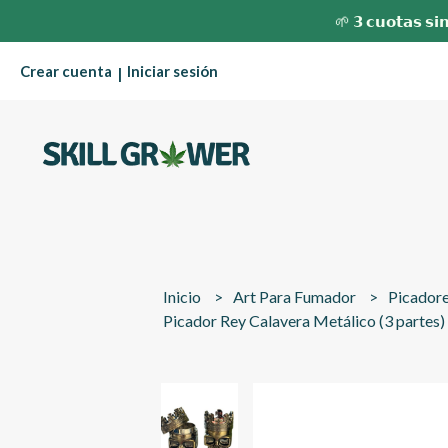
🌱 𝟯 𝗰𝘂𝗼𝘁𝗮𝘀 𝘀𝗶𝗻
Crear cuenta
Iniciar sesión
|
Inicio
Art Para Fumador
Picador
Picador Rey Calavera Metálico (3 partes)