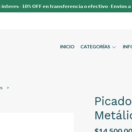
 𝗶𝗻𝘁𝗲𝗿𝗲𝘀 · 𝟭𝟬% 𝗢𝗙𝗙 𝗲𝗻 𝘁𝗿𝗮𝗻𝘀𝗳𝗲𝗿𝗲𝗻𝗰𝗶𝗮 𝗼 𝗲𝗳𝗲𝗰𝘁𝗶𝘃𝗼 · 𝗘𝗻𝘃𝗶𝗼𝘀 𝗮
INICIO
CATEGORÍAS
IN
es
Picado
Metáli
$14.500,0