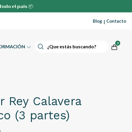
 𝘁𝗼𝗱𝗼 𝗲𝗹 𝗽𝗮𝗶𝘀 📦
Blog
Contacto
|
0
FORMACIÓN
r Rey Calavera
co (3 partes)
0