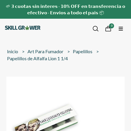
🌱 𝟯 𝗰𝘂𝗼𝘁𝗮𝘀 𝘀𝗶𝗻 𝗶𝗻𝘁𝗲𝗿𝗲𝘀 · 𝟭𝟬% 𝗢𝗙𝗙 𝗲𝗻 𝘁𝗿𝗮𝗻𝘀𝗳𝗲𝗿𝗲𝗻𝗰𝗶𝗮 𝗼
𝗲𝗳𝗲𝗰𝘁𝗶𝘃𝗼 · 𝗘𝗻𝘃𝗶𝗼𝘀 𝗮 𝘁𝗼𝗱𝗼 𝗲𝗹 𝗽𝗮𝗶𝘀 📦
0
Inicio
Art Para Fumador
Papelillos
Papelillos de Alfalfa Lion 1 1/4