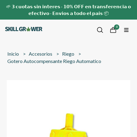
🌱 𝟯 𝗰𝘂𝗼𝘁𝗮𝘀 𝘀𝗶𝗻 𝗶𝗻𝘁𝗲𝗿𝗲𝘀 · 𝟭𝟬% 𝗢𝗙𝗙 𝗲𝗻 𝘁𝗿𝗮𝗻𝘀𝗳𝗲𝗿𝗲𝗻𝗰𝗶𝗮 𝗼
𝗲𝗳𝗲𝗰𝘁𝗶𝘃𝗼 · 𝗘𝗻𝘃𝗶𝗼𝘀 𝗮 𝘁𝗼𝗱𝗼 𝗲𝗹 𝗽𝗮𝗶𝘀 📦
0
Inicio
Accesorios
Riego
Gotero Autocompensante Riego Automatico