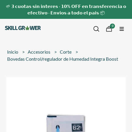
🌱 𝟯 𝗰𝘂𝗼𝘁𝗮𝘀 𝘀𝗶𝗻 𝗶𝗻𝘁𝗲𝗿𝗲𝘀 · 𝟭𝟬% 𝗢𝗙𝗙 𝗲𝗻 𝘁𝗿𝗮𝗻𝘀𝗳𝗲𝗿𝗲𝗻𝗰𝗶𝗮 𝗼
𝗲𝗳𝗲𝗰𝘁𝗶𝘃𝗼 · 𝗘𝗻𝘃𝗶𝗼𝘀 𝗮 𝘁𝗼𝗱𝗼 𝗲𝗹 𝗽𝗮𝗶𝘀 📦
0
Inicio
Accesorios
Corte
Bovedas Control/regulador de Humedad Integra Boost